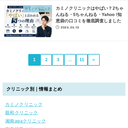
カミノクリニックはやばい？2ちゃ
カミノクリニック
んねる・5ちゃんねる・Yahoo !知
恵袋の口コミを徹底調査しました
2026.06.10
1
2
3
…
11
＞
クリニック別｜情報まとめ
カミノクリニック
親和クリニック
湘南agaクリニック