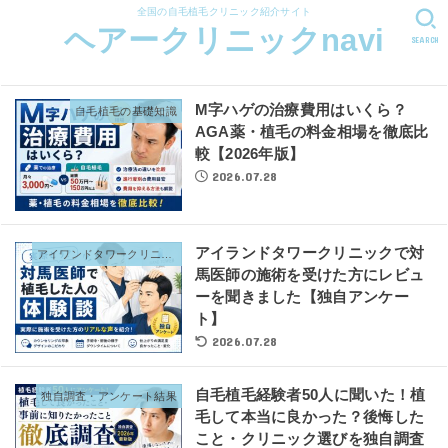
全国の自毛植毛クリニック紹介サイト
ヘアークリニックnavi
SEARCH
M字ハゲの治療費用はいくら？
自毛植毛の基礎知識
AGA薬・植毛の料金相場を徹底比
較【2026年版】
2026.07.28
アイランドタワークリニックで対
アイワンドタワークリニック
馬医師の施術を受けた方にレビュ
ーを聞きました【独自アンケー
ト】
2026.07.28
自毛植毛経験者50人に聞いた！植
独自調査・アンケート結果
毛して本当に良かった？後悔した
こと・クリニック選びを独自調査