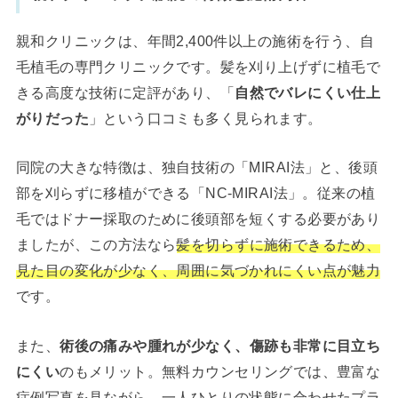
親和クリニックは、年間2,400件以上の施術を行う、自
毛植毛の専門クリニックです。髪を刈り上げずに植毛で
きる高度な技術に定評があり、「
自然でバレにくい仕上
がりだった
」という口コミも多く見られます。
同院の大きな特徴は、独自技術の「MIRAI法」と、後頭
部を刈らずに移植ができる「NC-MIRAI法」。従来の植
毛ではドナー採取のために後頭部を短くする必要があり
ましたが、この方法なら
髪を切らずに施術できるため、
見た目の変化が少なく、周囲に気づかれにくい点が魅力
です。
また、
術後の痛みや腫れが少なく、傷跡も非常に目立ち
にくい
のもメリット。無料カウンセリングでは、豊富な
症例写真を見ながら、一人ひとりの状態に合わせたプラ