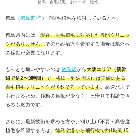
徳島 自毛植毛 おすすめ 比較
徳島（
徳島市
）で自毛植毛を検討している方へ。
徳島県内には、
現在、自毛植毛に対応した専門クリニッ
クがありません。
そのため治療を希望する場合は県外へ
の移動が必要になります。
もっとも通いやすいのは
徳島駅
から
大阪エリア（新幹
線で約2〜3時間）
で、梅田・難波周辺には実績のある
自毛植毛クリニックが多数そろっています
。高速バスで
も行けるため、移動の負担が少なく、日帰りで相談でき
るのも魅力です。
さらに、最新技術を求める方や、刈り上げ不要・高密度
植毛を希望する方は、
徳島空港から飛行機で約1時間15