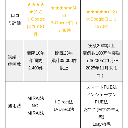
★★★★
★★★★★(4.
★(4.7)
★★★★★(4.8)
口コ
8)
※Google
※Google口コミ
ミ評価
※Google口コ
口コミ81
1370件
ミ48件
件
実績20年以上
開院10年
開院23年
症例数100万件突破
実績・
年間約
累計39,000件
（※2005年1月〜
症例数
2,400件
以上
2025年11月末ま
で）
スマートFUE法
ノンシェーブン
MIRAI法
i-Direct法
FUE法
施術法
NC-
U-Direct法
おでこ(M字の生え
MIRAI法
際)
1day植毛