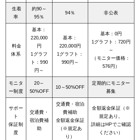
生着
約90～
94％
非公表
率
95％
基本：
基本：0円
220,000
基本：
1グラフト：720円
料金
円
220,000円
～
体系
1グラフ
1グラフト：
（モニター価格：
ト：990
990円～
576円）
円～
モニタ
20～
定期的にモニター
10～50%OFF
ー制度
50%OFF
募集
交通費・宿泊
サポー
全額返金保証（※
交通費・
費補助
ト
規定あり。
宿泊費補
全額返金保証
保証制
詳細はHPでご確認
助
（※規定あ
度
ください）
り）