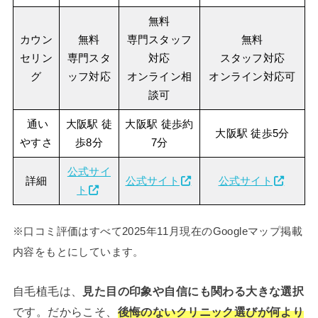
無料
カウン
無料
専門スタッフ
無料
セリン
専門スタ
対応
スタッフ対応
グ
ッフ対応
オンライン相
オンライン対応可
談可
通い
大阪駅 徒
大阪駅 徒歩約
大阪駅 徒歩5分
やすさ
歩8分
7分
公式サイ
詳細
公式サイト
公式サイト
ト
※口コミ評価はすべて2025年11月現在のGoogleマップ掲載
内容をもとにしています。
自毛植毛は、
見た目の印象や自信にも関わる大きな選択
です。だからこそ、
後悔のないクリニック選びが何より