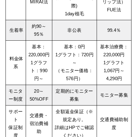
MIRAI法
リップ法）
際)
FUE法
1day植毛
約90～
生着率
非公表
99.4％
95％
基本：
基本：0円
基本治療費：
220,000円
1グラフト：720円
220,000円
料金体
1グラフ
～
1グラフト
系
ト：990
（モニター価格：
1,067円～
円～
576円）
4,290円
モニタ
20～
定期的にモニター
モニター募集
ー制度
50%OFF
募集
サポー
全額返金保証（※
交通費・
ト
規定あり。
交通費補助制
宿泊費補
保証制
詳細はHPでご確認
度
助
度
ください）