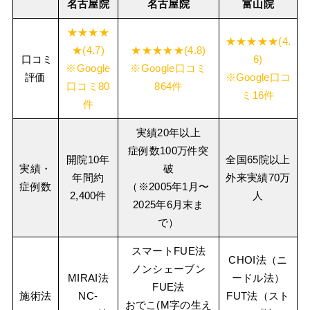
名古屋院
名古屋院
富山院
★★★★
★★★★★(4.
★(4.7)
★★★★★(4.8)
口コミ
6)
※Google
※Google口コミ
評価
※Google口コ
口コミ80
864件
ミ16件
件
実績20年以上
症例数100万件突
開院10年
全国65院以上
実績・
破
年間約
外来実績70万
症例数
（※2005年1月〜
2,400件
人
2025年6月末ま
で）
スマートFUE法
CHOI法（ニ
ノンシェーブン
MIRAI法
ードル法）
FUE法
施術法
NC-
FUT法（スト
おでこ(M字の生え